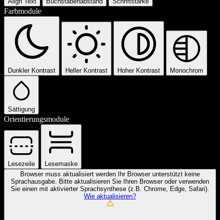
Align Text
Buchstabenabstand
Schriftstärke
Farbmodule
Dunkler Kontrast
Heller Kontrast
Hoher Kontrast
Monochrom
Sättigung
Orientierungsmodule
Lesezeile
Lesemaske
Browser muss aktualisiert werden
Ihr Browser unterstützt keine
Sprachausgabe. Bitte aktualisieren Sie Ihren Browser oder verwenden
Sie einen mit aktivierter Sprachsynthese (z.B. Chrome, Edge, Safari).
Wie aktualisieren?